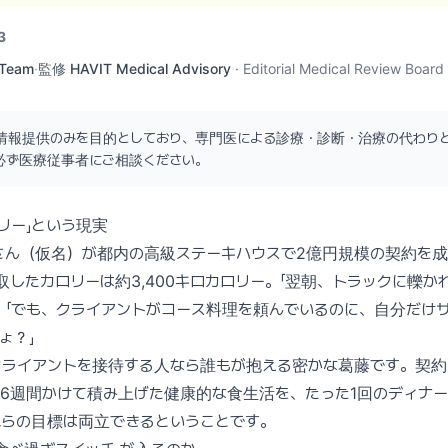
3
 Team
·
監修
HAVIT Medical Advisory
·
Editorial Medical Review Board
情報提供のみを目的としており、専門医による診療・診断・治療の代わり
必ず医療従事者にご相談ください。
ロリー」という現実
さん（仮名）が都内の高級ステーキハウスで2億円規模の契約を成
取したカロリーは約3,400キロカロリー。「翌朝、トラックに轢か
。「でも、クライアントがコース料理を頼んでいるのに、自分だけ
ょ？」
クライアントを接待する人なら誰もが抱える密かな葛藤です。契約
6週間かけて積み上げた健康的な食生活を、たった1回のディナ
れらの目標は両立できるということです。