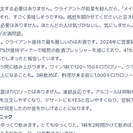
文する必要はありません。クライアントが前菜を頼んだら、「メ
それ、すごく美味しそうですね。感想を聞かせてください」と言え
る必要はありません。ほとんどの人は気づかないし、気にしません
「お酒問題」
。クライアント接待で最も難しいのはお酒です。2024年に営業職1
7%が接待ディナーで暗黙の飲酒プレッシャーを感じており、41%
んでしまったと報告しています。
う間に積み上がります。ワイン1杯で120〜150キロカロリー。ク
以上になることも。3杯飲めば、料理が来る前に1,000キロカロリ
問題はカロリーではありません。連鎖反応です。アルコールは抑制
を注文しやすくなり、デザートにもYESと言いやすくなり、翌朝
ぜ同意したのか首をかしげることになります。
クニック
ゆっくり飲みます。とてもゆっくりと。1杯を2時間かけて飲めば