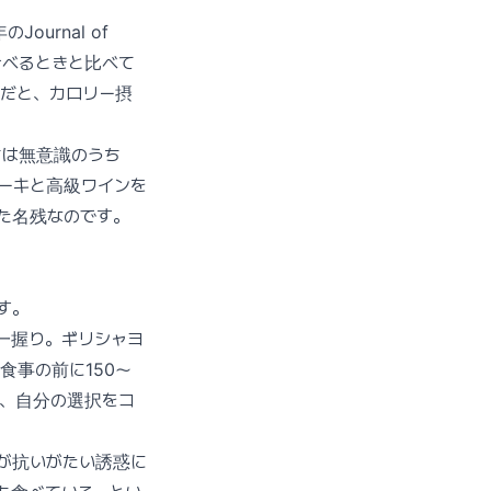
urnal of
で食べるときと比べて
場だと、カロリー摂
ちは無意識のうち
ーキと高級ワインを
た名残なのです。
す。
一握り。ギリシャヨ
な食事の前に150〜
し、自分の選択をコ
が抗いがたい誘惑に