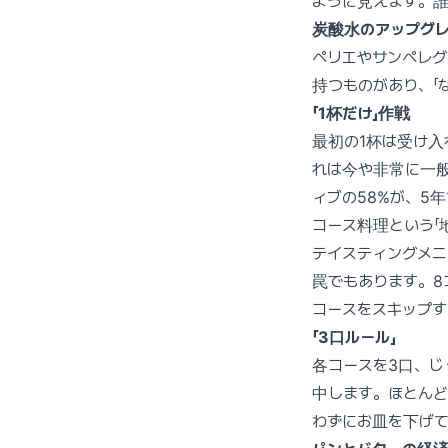
ように見えます。
炭酸水のアップグ
ペリエやサンペレ
持つものがあり、「
「1杯だけ」作戦
最初の1杯は受け入
れは今や非常に一般
ィブの58%が、5
コース料理という「
テイスティングメ
罠でもあります。8
コースをスキップす
「3口ルール」
各コースを3口、じ
中します。ほとん
わずにお皿を下げ