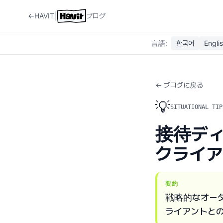
|
←
HAVIT
ブログ
言語
:
한국어
Engli
← ブログに戻る
💡
SITUATIONAL TIP
接待ディ
クライ
要約
戦略的なオー
ライアントと