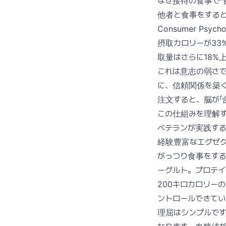
なぜ接待の食事で「
他者と食事をするとき
Consumer P
摂取カロリーが33
取量はさらに18%
これは意志の弱さ
に、信頼関係を築
注文すると、脳が「
この仕組みを理解
ベテランが実践する
経験豊富なエグゼ
がっつり食事をす
ーグルト。プロテイン
200キロカロリー
ントロールできて
理屈はシンプルで