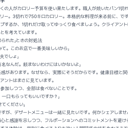
済学
くの人がカロリー予算を使い果たします。職人が焼いたパン1切
ロリー。3切れで750キロカロリー。本格的な料理が来る前に、で
プするか、1切れだけ取ってゆっくり食べましょう。クライアン
ことを考えています。
められた」ときの対処法
みて。このお店で一番美味しいから」
夫でしょ」
有名なんだ。頼まないわけにはいかないよ」
張感があります。なぜなら、実際にそうだからです。健康目標と関
アントはまさに見ています。
に参加しつつ、全部は食べないことです。
！一口もらってもいいですか？」
せてください」
ですが、デザートメニューは一緒に見たいです。何かシェアしませ
関心と感謝を示しつつ、フルポーションへのコミットメントを避け