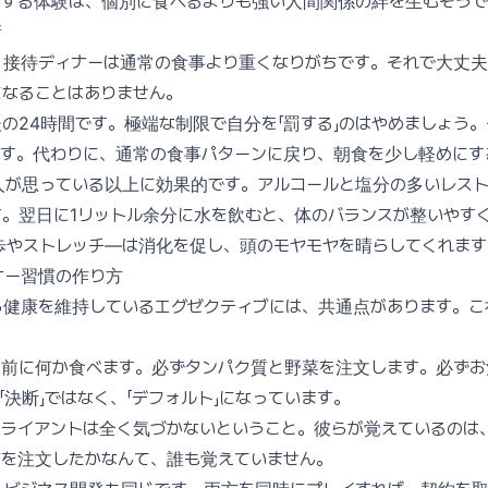
アする体験は、個別に食べるよりも強い人間関係の絆を生むそうで
術
、接待ディナーは通常の食事より重くなりがちです。それで大丈夫
になることはありません。
の24時間です。極端な制限で自分を「罰する」のはやめましょう
ます。代わりに、通常の食事パターンに戻り、朝食を少し軽めにす
人が思っている以上に効果的です。アルコールと塩分の多いレス
。翌日に1リットル余分に水を飲むと、体のバランスが整いやす
歩やストレッチ—は消化を促し、頭のモヤモヤを晴らしてくれます
ナー習慣の作り方
ら健康を維持しているエグゼクティブには、共通点があります。こ
ー前に何か食べます。必ずタンパク質と野菜を注文します。必ずお
「決断」ではなく、「デフォルト」になっています。
クライアントは全く気づかないということ。彼らが覚えているのは
何を注文したかなんて、誰も覚えていません。