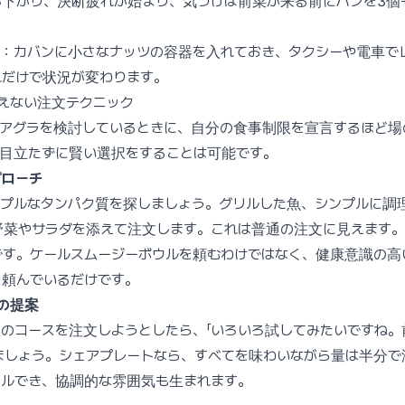
が下がり、決断疲れが始まり、気づけば前菜が来る前にパンを3個
い：カバンに小さなナッツの容器を入れておき、タクシーや電車で
れだけで状況が変わります。
見えない注文テクニック
ォアグラを検討しているときに、自分の食事制限を宣言するほど場
、目立たずに賢い選択をすることは可能です。
プローチ
ンプルなタンパク質を探しましょう。グリルした魚、シンプルに調
野菜やサラダを添えて注文します。これは普通の注文に見えます。
です。ケールスムージーボウルを頼むわけではなく、健康意識の高
を頼んでいるだけです。
」の提案
のコースを注文しようとしたら、「いろいろ試してみたいですね。
ましょう。シェアプレートなら、すべてを味わいながら量は半分で
ールでき、協調的な雰囲気も生まれます。