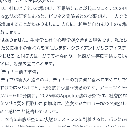
食べ過ぎスイッチ」が入るのか
、特にビジネスの場では、不思議なことが起こります。2024年のJo
sychology誌の研究によると、ビジネス関係者との食事では、一人
%増加することがわかりました。さらに、相手が自分より上の立
上昇します。
ではありません。生物学と社会心理学が交差する現象です。私た
くために相手の食べ方を真似します。クライアントがリブアイステ
合わせろ」と叫ぶのは、かつて社会的な一体感が生存に直結してい
すれば、対策を立てられます。
「ディナー前の準備」
クティブが新人と違うのは、ディナーの前に何か食べておくことで
るわけではありません。戦略的に少量を摂るのです。アーモンドを
バーを90分前に。2025年のAppetite誌の研究では、社交的
のタンパク質を摂取した参加者は、注文するカロリーが23%減少
いると感じたと報告しています。
す。本当にお腹が空いた状態でレストランに到着すると、パンかご