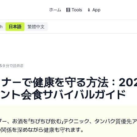
ホーム
🧮 Tools
📱 App
sh
日本語
繁體中文
·
9
分で読める
S
ナーで健康を守る方法：20
アント会食サバイバルガイド
ダー、お酒を「ちびちび飲む」テクニック、タンパク質優先
の関係を深めながら健康も守れます。