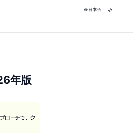
日本語
🌐
🌙
26年版
アプローチで、ク