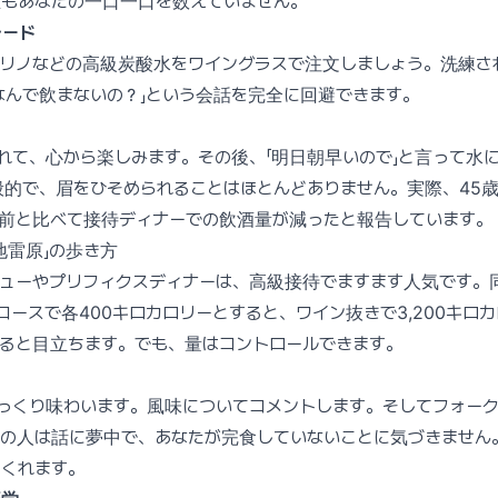
誰もあなたの一口一口を数えていません。
レード
グリノなどの高級炭酸水をワイングラスで注文しましょう。洗練さ
なんで飲まないの？」という会話を完全に回避できます。
れて、心から楽しみます。その後、「明日朝早いので」と言って水
的で、眉をひそめられることはほとんどありません。実際、45
年前と比べて接待ディナーでの飲酒量が減ったと報告しています。
地雷原」の歩き方
ニューやプリフィクスディナーは、高級接待でますます人気です。
コースで各400キロカロリーとすると、ワイン抜きで3,200キロ
ると目立ちます。でも、量はコントロールできます。
っくり味わいます。風味についてコメントします。そしてフォー
どの人は話に夢中で、あなたが完食していないことに気づきません
てくれます。