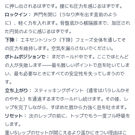
に押し出されるはずです。腰にも圧力を感じるはずです。
ロックイン：
声門を閉じ（うなり声を出す直前のよう
に）、軽く力を入れます。骨盤底から横隔膜まで、加圧され
た円筒のように感じるはずです。
下降：
エキセントリック（下降）フェーズ全体を通してそ
の圧力を維持します。空気を漏らさないでください。
ボトムポジションで：
まだホールド中です。ここでほとんど
の人が失敗します——最も難しいポイントで息を吐いてしま
い、最も必要なときにすべての安定性を失ってしまうので
す。
立ち上がり：
スティッキングポイント（通常はパラレルかそ
のやや上）を通過するまでホールドし続けます。その後、レ
ップを完了しながら、すぼめた唇から力強く息を吐きます。
リセット：
次のレップの前に、トップでもう一度フル呼吸を
します。
重い5レップのセットが聞こえるより遥かにきつい理由はこ