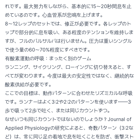
れです。最大努力をしながら、基本的に15〜20秒間息を止
めているのです。心血管系が悲鳴を上げます。
8〜12レップのセットでは、修正が必要です。各レップのト
ップで部分的に息を吸い、ある程度のテンションを維持しま
すが、フルのバルサルバは行いません。圧力は重いシングル
で使う量の60〜70%程度にすべきです。
有酸素運動の呼吸：まったく別のゲーム
ランニング、サイクリング、ローイングに切り替えると、す
べてが変わります。今度は最大の安定性ではなく、継続的な
酸素供給が必要です。
ここでの目標は、動作パターンに合わせたリズミカルな呼吸
です。ランナーはよく3:2や2:2のパターンを使います——3
歩で吸って2歩で吐く、または同じカウントずつ。
なぜいつも同じカウントではないのでしょうか？Journal of
Applied Physiologyの研究によると、奇数パターン（3:2な
ど）は、常に同じ足の着地で息を吐くことを防ぎ、衝撃スト