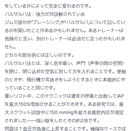
をしているかによって完全に変わるのです。
バルサルバ法：強力だが誤解されている
ジムで誰かが「ブレーシング」や「バルサルバ」について話してい
るのを聞いたことがあるかもしれません。あるトレーナーは
危険だと言い、別のトレーナーは必須だと言ったかもしれま
せん。
どちらも部分的には正しいのです。
バルサルバ法とは、深く息を吸い、声門（声帯の間の空間）
を閉じ、閉じ込めた空気に対して力を入れることです。便秘
のときや、飛行機で耳抜きをしようとするときに本能的にや
っていることと同じです。
重いリフト中、このテクニックは通常の呼吸と比較してIAP
を最大150%増加させることができます。ある研究では、最
大スクワット試技中に150 mmHgを超える腹腔内圧が測定
されました——強い咳をしたときの約2倍です。
問題は？血圧が急激に上昇することです。極端なケースでは