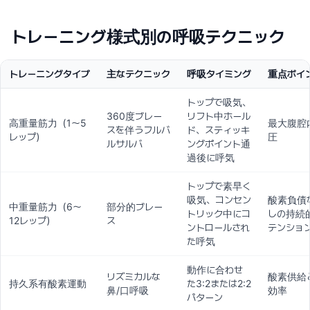
トレーニング様式別の呼吸テクニック
トレーニングタイプ
主なテクニック
呼吸タイミング
重点ポイ
トップで吸気、
360度ブレー
リフト中ホール
高重量筋力（1〜5
最大腹腔
スを伴うフルバ
ド、スティッキ
レップ）
圧
ルサルバ
ングポイント通
過後に呼気
トップで素早く
吸気、コンセン
酸素負債
中重量筋力（6〜
部分的ブレー
トリック中にコ
しの持続
12レップ）
ス
ントロールされ
テンショ
た呼気
動作に合わせ
リズミカルな
酸素供給
持久系有酸素運動
た3:2または2:2
鼻/口呼吸
効率
パターン