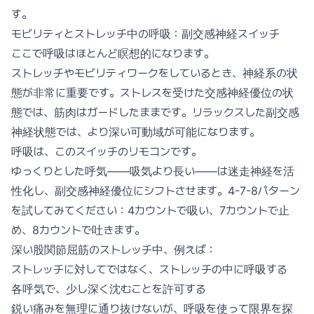
す。
モビリティとストレッチ中の呼吸：副交感神経スイッチ
ここで呼吸はほとんど瞑想的になります。
ストレッチやモビリティワークをしているとき、神経系の状
態が非常に重要です。ストレスを受けた交感神経優位の状
態では、筋肉はガードしたままです。リラックスした副交感
神経状態では、より深い可動域が可能になります。
呼吸は、このスイッチのリモコンです。
ゆっくりとした呼気——吸気より長い——は迷走神経を活
性化し、副交感神経優位にシフトさせます。4-7-8パターン
を試してみてください：4カウントで吸い、7カウントで止
め、8カウントで吐きます。
深い股関節屈筋のストレッチ中、例えば：
ストレッチに対してではなく、ストレッチの中に呼吸する
各呼気で、少し深く沈むことを許可する
鋭い痛みを無理に通り抜けないが、呼吸を使って限界を探