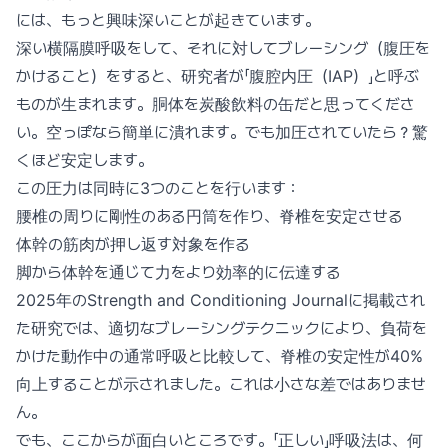
には、もっと興味深いことが起きています。
深い横隔膜呼吸をして、それに対してブレーシング（腹圧を
かけること）をすると、研究者が「腹腔内圧（IAP）」と呼ぶ
ものが生まれます。胴体を炭酸飲料の缶だと思ってくださ
い。空っぽなら簡単に潰れます。でも加圧されていたら？驚
くほど安定します。
この圧力は同時に3つのことを行います：
腰椎の周りに剛性のある円筒を作り、脊椎を安定させる
体幹の筋肉が押し返す対象を作る
脚から体幹を通じて力をより効率的に伝達する
2025年のStrength and Conditioning Journalに掲載され
た研究では、適切なブレーシングテクニックにより、負荷を
かけた動作中の通常呼吸と比較して、脊椎の安定性が40%
向上することが示されました。これは小さな差ではありませ
ん。
でも、ここからが面白いところです。「正しい」呼吸法は、何