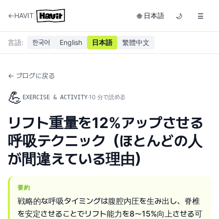
|
←
HAVIT
日本語
🌐
🌙
☰
言語
:
한국어
English
日本語
繁體中文
← ブログに戻る
💪
·
10
分で読める
EXERCISE & ACTIVITY
リフト重量を12%アップさせる
呼吸テクニック（ほとんどの人
が間違えている理由）
要約
戦略的な呼吸タイミングは腹腔内圧を生み出し、脊椎
を安定させることでリフト能力を8〜15%向上させる可