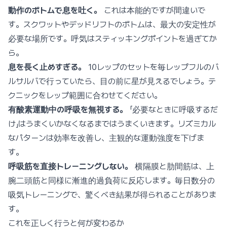
動作のボトムで息を吐く。
これは本能的ですが間違いで
す。スクワットやデッドリフトのボトムは、最大の安定性が
必要な場所です。呼気はスティッキングポイントを過ぎてか
ら。
息を長く止めすぎる。
10レップのセットを毎レップフルのバ
ルサルバで行っていたら、目の前に星が見えるでしょう。テ
クニックをレップ範囲に合わせてください。
有酸素運動中の呼吸を無視する。
「必要なときに呼吸するだ
け」はうまくいかなくなるまではうまくいきます。リズミカル
なパターンは効率を改善し、主観的な運動強度を下げま
す。
呼吸筋を直接トレーニングしない。
横隔膜と肋間筋は、上
腕二頭筋と同様に漸進的過負荷に反応します。毎日数分の
吸気トレーニングで、驚くべき結果が得られることがありま
す。
これを正しく行うと何が変わるか