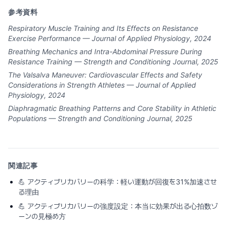
参考資料
Respiratory Muscle Training and Its Effects on Resistance
Exercise Performance — Journal of Applied Physiology, 2024
Breathing Mechanics and Intra-Abdominal Pressure During
Resistance Training — Strength and Conditioning Journal, 2025
The Valsalva Maneuver: Cardiovascular Effects and Safety
Considerations in Strength Athletes — Journal of Applied
Physiology, 2024
Diaphragmatic Breathing Patterns and Core Stability in Athletic
Populations — Strength and Conditioning Journal, 2025
関連記事
💪
アクティブリカバリーの科学：軽い運動が回復を31%加速させ
る理由
💪
アクティブリカバリーの強度設定：本当に効果が出る心拍数ゾ
ーンの見極め方