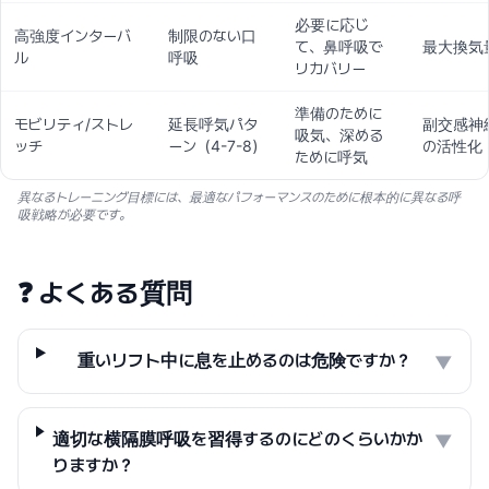
必要に応じ
高強度インターバ
制限のない口
て、鼻呼吸で
最大換気
ル
呼吸
リカバリー
準備のために
モビリティ/ストレ
延長呼気パタ
副交感神
吸気、深める
ッチ
ーン（4-7-8）
の活性化
ために呼気
異なるトレーニング目標には、最適なパフォーマンスのために根本的に異なる呼
吸戦略が必要です。
❓
よくある質問
重いリフト中に息を止めるのは危険ですか？
▼
適切な横隔膜呼吸を習得するのにどのくらいかか
▼
りますか？