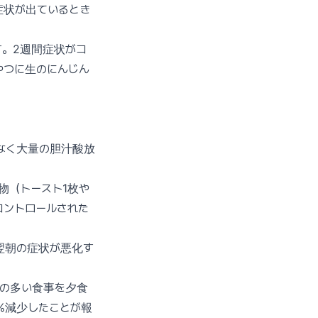
症状が出ているとき
す。2週間症状がコ
やつに生のにんじん
なく大量の胆汁酸放
。
物（トースト1枚や
コントロールされた
翌朝の症状が悪化す
量の多い食事を夕食
%減少したことが報