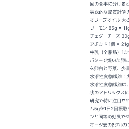
回の食事に分ける
実践的な脂質計算
オリーブオイル 大さじ
サーモン 85g = 11
チェダーチーズ 30g 
アボカド 1個 = 21g
牛乳（全脂肪）1カッ
バターで焼いた卵に
を卵白と野菜、少量
水溶性食物繊維：大
水溶性食物繊維は
状のマトリックス
研究で特に注目され
ム5gを1日2回摂
ンと同等の効果で
オーツ麦のβグルカ