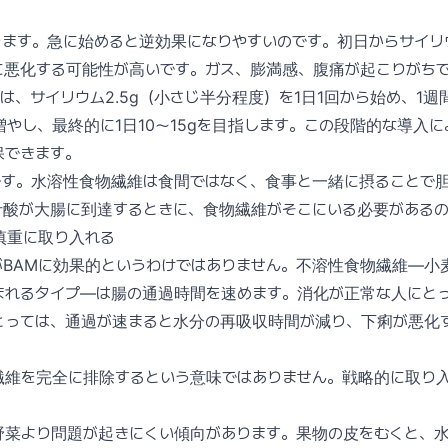
ます。急に始めると逆効果になりやすいのです。初日からサイリウ
に悪化する可能性が高いです。ガス、膨満感、腹痛が起こりがち
は、サイリウム2.5g（小さじ半分程度）を1日1回から始め、1週
つ増やし、最終的に1日10〜15gを目指します。この段階的な導入
保できます。
です。水溶性食物繊維は食間ではなく、食事と一緒に摂ることで
汁酸が大腸に到達するときに、食物繊維がそこにいる必要があるの
慎重に取り入れる
がBAMに効果的というわけではありません。不溶性食物繊維—小
まれるタイプ—は腸の通過時間を速めます。消化が正常な人にと
にとっては、通過が速まると水分の再吸収時間が減り、下痢が悪化
繊維を完全に排除するという意味ではありません。戦略的に取り
野菜より問題が起きにくい傾向があります。果物の皮をむくと、