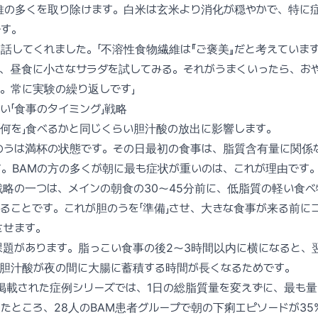
維の多くを取り除けます。白米は玄米より消化が穏やかで、特に
です。
話してくれました。「不溶性食物繊維は『ご褒美』だと考えていま
、昼食に小さなサラダを試してみる。それがうまくいったら、お
。常に実験の繰り返しです」
い「食事のタイミング」戦略
、「何を」食べるかと同じくらい胆汁酸の放出に影響します。
のうは満杯の状態です。その日最初の食事は、脂質含有量に関係
。BAMの方の多くが朝に最も症状が重いのは、これが理由です
略の一つは、メインの朝食の30〜45分前に、低脂質の軽い食べ
ることです。これが胆のうを「準備」させ、大きな食事が来る前に
させます。
課題があります。脂っこい食事の後2〜3時間以内に横になると、
。胆汁酸が夜の間に大腸に蓄積する時間が長くなるためです。
誌に掲載された症例シリーズでは、1日の総脂質量を変えずに、最も
たところ、28人のBAM患者グループで朝の下痢エピソードが35