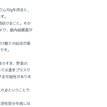
ム10gを摂ると、
です。
間続けること。その
により、腸内細菌叢が
胆汁酸との結合が最
です。
麦ふすま、野菜の
っては通常プラスで
する可能性がありま
入れるということで
水溶性部分を残しな