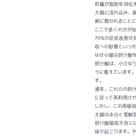
肝臓が脂肪を消化
大腸に流れ込み、
痢に襲われること
ここで多くの方が知
70%の症状改善
収への影響といっ
なぜ小腸は胆汁酸
胆汁酸は、小さな「
うに蓄えています
す。
通常、これらの胆
に戻って再利用され
しかし、この再吸
大腸は水分と電解
胆汁酸吸収不良には
病で起こります。