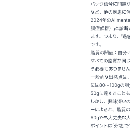
バック信号に問題が
など、他の疾患に
2024年のAlimen
腸症候群）」と診断
ます。つまり、「過
です。
脂質の閾値：自分
すべての脂質が同じ
う必要もありませ
一般的な出発点は、
には80〜100g
50gに達すること
しかし、興味深いの
ーによると、脂質
60gでも大丈夫な
ポイントは「分散」