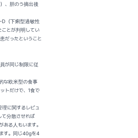
O）、胆のう摘出後
「IBS-D（下痢型過敏性
たことが判明してい
疾患だったということ
全員が同じ制限に従
型的な欧米型の食事
セットだけで、1食で
管理に関するレビュ
して分散させれば
要がある人もいます。
す。同じ40gを4