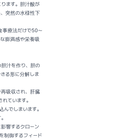
こります。胆汁酸が
果、突然の水様性下
食事療法だけで50〜
うな膨満感や栄養吸
の胆汁を作り、胆の
できる形に分解しま
で再吸収され、肝臓
されています。
込んでしまいます。
す。
に影響するクローン
を制御するフィード