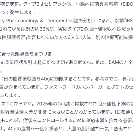
あります。タイプ3はセリアック病、小腸内細菌異常増殖（SIB
伴って発生します。
tary Pharmacology & Therapeutics誌の分析によると、以前
されていた症例の約33%が、実はタイプ2の胆汁酸吸収不良だっ
敏性腸症候群」と言われていた人の3人に1人は、別の治療可能な
に合った限界量を見つける
ように症状を引き起こすわけではありません。また、BAMの方
ん。
1日の脂質摂取量を40gに制限することです。参考までに、典
の脂質が含まれています。ファストフードのハンバーガーとポテトの
もあります。
はここからです。2025年のGut誌に掲載された胆汁酸性下痢の
の耐容量は個人差が非常に大きいことがわかっています。1日を通
人もいれば、症状をコントロールするために30g未満に抑える必
です。40gの脂質を一度に摂ると、大量の胆汁酸が一気に放出されま