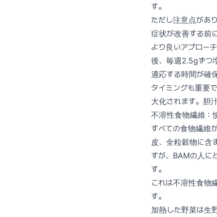
す。
ただし注意点があり
症状が改善する前
より良いアプローチ
後、毎週2.5gず
適応する時間が確
タイミングも重要
大化されます。胆
不溶性食物繊維：
すべての食物繊維
皮、全粒穀物に含
すが、BAMの人
す。
これは不溶性食物
す。
加熱した野菜は生