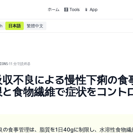
ホーム
🧮 Tools
📱 App
sh
日本語
繁體中文
·
11
分で読める
IONS
吸収不良による慢性下痢の食
限と食物繊維で症状をコント
良の食事管理は、脂質を1日40gに制限し、水溶性食物繊