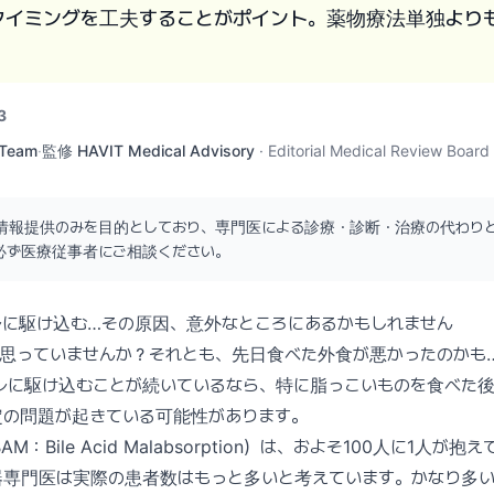
タイミングを工夫することがポイント。薬物療法単独より
。
3
 Team
·
監修
HAVIT Medical Advisory
·
Editorial Medical Review Board
情報提供のみを目的としており、専門医による診療・診断・治療の代わり
必ず医療従事者にご相談ください。
レに駆け込む…その原因、意外なところにあるかもしれません
と思っていませんか？それとも、先日食べた外食が悪かったのかも
レに駆け込むことが続いているなら、特に脂っこいものを食べた
定の問題が起きている可能性があります。
：Bile Acid Malabsorption）は、およそ100人に1人が
器専門医は実際の患者数はもっと多いと考えています。かなり多