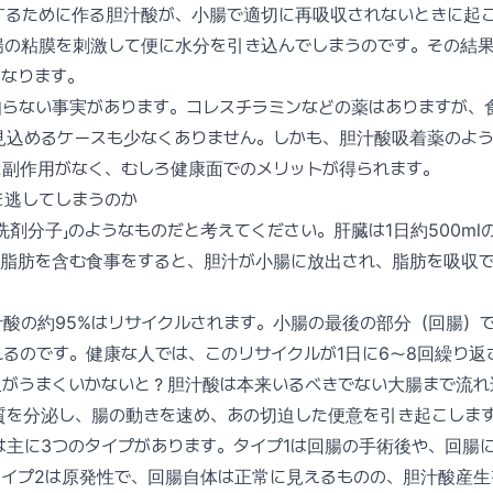
するために作る胆汁酸が、小腸で適切に再吸収されないときに起
腸の粘膜を刺激して便に水分を引き込んでしまうのです。その結
になります。
らない事実があります。コレスチラミンなどの薬はありますが、
が見込めるケースも少なくありません。しかも、胆汁酸吸着薬のよ
た副作用がなく、むしろ健康面でのメリットが得られます。
を逃してしまうのか
洗剤分子」のようなものだと考えてください。肝臓は1日約500ml
。脂肪を含む食事をすると、胆汁が小腸に放出され、脂肪を吸収
汁酸の約95%はリサイクルされます。小腸の最後の部分（回腸）
るのです。健康な人では、このリサイクルが1日に6〜8回繰り返
収がうまくいかないと？胆汁酸は本来いるべきでない大腸まで流れ
質を分泌し、腸の動きを速め、あの切迫した便意を引き起こしま
主に3つのタイプがあります。タイプ1は回腸の手術後や、回腸
タイプ2は原発性で、回腸自体は正常に見えるものの、胆汁酸産生