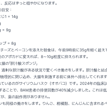
と、反応はずっと穏やかになります。
の目安：
1 = 14g
g
= 9g
プ = 8g
チーズとベーコンを添えた朝食は、午前9時前に35gを軽く超え
のアボカドに変えれば、8〜10g程度に抑えられます。
腸の「胆汁酸スポンジ」
、過剰な胆汁酸がある状況で驚くべき働きをします。胆汁酸と結
に物理的に閉じ込め、大腸を刺激する前に体外へ排出してくれま
ているのがサイリウムハスク（オオバコ）です。2024年の臨床
取することで、BAM患者の排便回数が40%減少しました。これは
すが、薬の副作用がありません。
ンも同様の働きをします。りんご、柑橘類、にんじんに含まれる