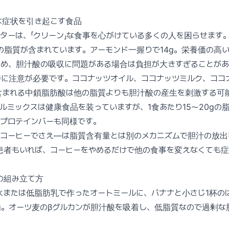
は症状を引き起こす食品
ターは、「クリーン」な食事を心がけている多くの人を困らせます
gの脂質が含まれています。アーモンド一握りで14g。栄養価の高
ため、胆汁酸の吸収に問題がある場合は負担が大きすぎることがあ
特に注意が必要です。ココナッツオイル、ココナッツミルク、ココ
含まれる中鎖脂肪酸は他の脂質よりも胆汁酸の産生を刺激する可
ルミックスは健康食品を装っていますが、1食あたり15〜20gの
のプロテインバーも同様です。
クコーヒーでさえ—は脂質含有量とは別のメカニズムで胆汁の放出
患者もいれば、コーヒーをやめるだけで他の食事を変えなくても
の組み立て方
水または低脂肪乳で作ったオートミールに、バナナと小さじ1杯の
g。オーツ麦のβグルカンが胆汁酸を吸着し、低脂質なので過剰な