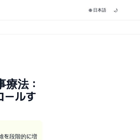
日本語
🌐
🌙
事療法：
ロールす
維を段階的に増