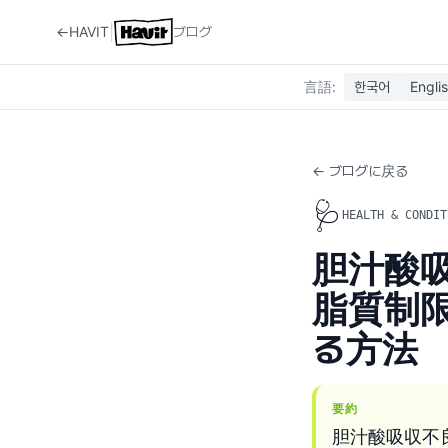
|
←
HAVIT
ブログ
言語
:
한국어
Engli
← ブログに戻る
🩺
HEALTH & CONDIT
胆汁酸
脂質制
る方法
要約
胆汁酸吸収不