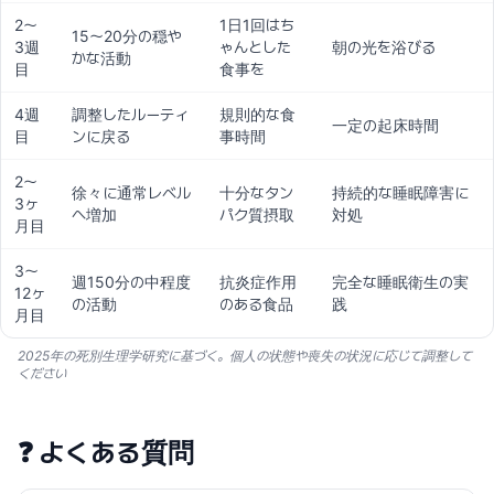
2〜
1日1回はち
15〜20分の穏や
3週
ゃんとした
朝の光を浴びる
かな活動
目
食事を
4週
調整したルーティ
規則的な食
一定の起床時間
目
ンに戻る
事時間
2〜
徐々に通常レベル
十分なタン
持続的な睡眠障害に
3ヶ
へ増加
パク質摂取
対処
月目
3〜
週150分の中程度
抗炎症作用
完全な睡眠衛生の実
12ヶ
の活動
のある食品
践
月目
2025年の死別生理学研究に基づく。個人の状態や喪失の状況に応じて調整して
ください
❓
よくある質問