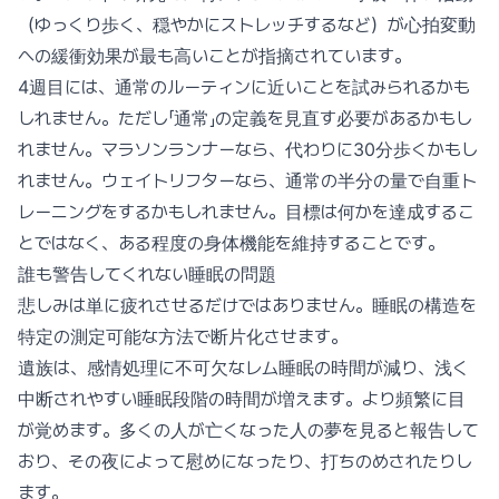
（ゆっくり歩く、穏やかにストレッチするなど）が心拍変動
への緩衝効果が最も高いことが指摘されています。
4週目には、通常のルーティンに近いことを試みられるかも
しれません。ただし「通常」の定義を見直す必要があるかもし
れません。マラソンランナーなら、代わりに30分歩くかもし
れません。ウェイトリフターなら、通常の半分の量で自重ト
レーニングをするかもしれません。目標は何かを達成するこ
とではなく、ある程度の身体機能を維持することです。
誰も警告してくれない睡眠の問題
悲しみは単に疲れさせるだけではありません。睡眠の構造を
特定の測定可能な方法で断片化させます。
遺族は、感情処理に不可欠なレム睡眠の時間が減り、浅く
中断されやすい睡眠段階の時間が増えます。より頻繁に目
が覚めます。多くの人が亡くなった人の夢を見ると報告して
おり、その夜によって慰めになったり、打ちのめされたりし
ます。