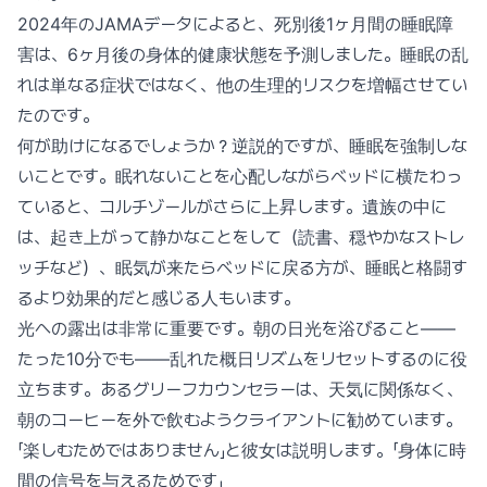
2024年のJAMAデータによると、死別後1ヶ月間の睡眠障
害は、6ヶ月後の身体的健康状態を予測しました。睡眠の乱
れは単なる症状ではなく、他の生理的リスクを増幅させてい
たのです。
何が助けになるでしょうか？逆説的ですが、睡眠を強制しな
いことです。眠れないことを心配しながらベッドに横たわっ
ていると、コルチゾールがさらに上昇します。遺族の中に
は、起き上がって静かなことをして（読書、穏やかなストレ
ッチなど）、眠気が来たらベッドに戻る方が、睡眠と格闘す
るより効果的だと感じる人もいます。
光への露出は非常に重要です。朝の日光を浴びること——
たった10分でも——乱れた概日リズムをリセットするのに役
立ちます。あるグリーフカウンセラーは、天気に関係なく、
朝のコーヒーを外で飲むようクライアントに勧めています。
「楽しむためではありません」と彼女は説明します。「身体に時
間の信号を与えるためです」