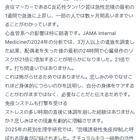
炎症マーカーであるC反応性タンパク質は急性悲嘆の最初の
1週間で急激に上昇し、一部の人では数ヶ月間高いままでい
ることがわかっています。
心血管系への影響は特に顕著です。JAMA Internal
Medicineの2024年の分析では、3万人以上の遺族を調査し
た結果、配偶者を失った後の最初の24時間で心臓発作のリ
スクが21倍に増加することが明らかになりました。21倍で
す。打ち間違いではありません。
これは怖がらせるためではありません。悲しみの中でなぜこ
れほど身体的につらいのかを説明し、自分の身体をケアする
ことがわがままではなく、必要なことだと伝えるためです。
免疫システムも打撃を受ける
ストレスの多い時期の直後に体調を崩した経験はありません
か？悲しみはその現象を劇的に増幅させます。
2025年の死別生理学研究では、「悲嘆誘発性免疫抑制」と呼
ばれる現象が記録されました。ナチュラルキラー細胞の活性