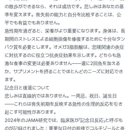
の散歩ができるなら、それは成功です。悲しみはあなたの基
準を変えます。喪失前の能力と自分を比較することは、公
平でも有益でもありません。
急性期を過ぎると、栄養がより重要になります。身体は、長
期間のストレスによる細胞損傷を修復するために十分なタン
パク質を必要とします。オメガ3脂肪酸は、悲嘆関連の炎症
に対抗するのに役立つ抗炎症効果を示します。どちらも急
激な食事の変更は必要ありません——週に2回魚を加える
か、サプリメントを摂ることでほとんどのニーズに対応でき
ます。
記念日と後退について
悲しみは直線的ではありません。一周忌、祝日、誕生日
——これらは喪失初期を反映する急性の生理的反応を引き
起こす可能性があります。
2024年のJAMA研究では、臨床医が「記念日反応」と呼ぶも
のが記録されました：重要な日付の前後でコルチゾールと炎