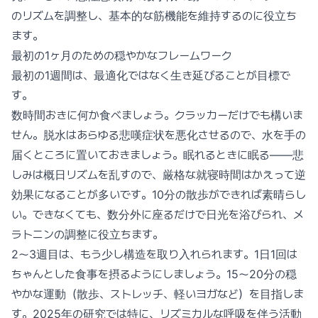
のリズムを調整し、基本的な筋機能を維持するのに役立ち
ます。
最初の1ヶ月のための穏やかなフレームワーク
最初の1週間は、最適化ではなく生き延びることが目標で
す。
数時間おきに何か食べましょう。クラッカーだけでも構いま
せん。脱水はあらゆる悲嘆症状を悪化させるので、水を手の
届くところに置いておきましょう。眠れるときに眠る——悲
しみは概日リズムを乱すので、厳格な就寝時間はかえって逆
効果になることが多いです。10分の散歩ができれば素晴らし
い。できなくても、数分外に座るだけで日光を浴びられ、メ
ラトニンの調整に役立ちます。
2〜3週目は、もう少し構造を取り入れられます。1日1回は
ちゃんとした食事を摂るようにしましょう。15〜20分の穏
やかな運動（散歩、ストレッチ、軽いヨガなど）を目指しま
す。2025年の研究では特に、リズミカルな呼吸を伴う活動