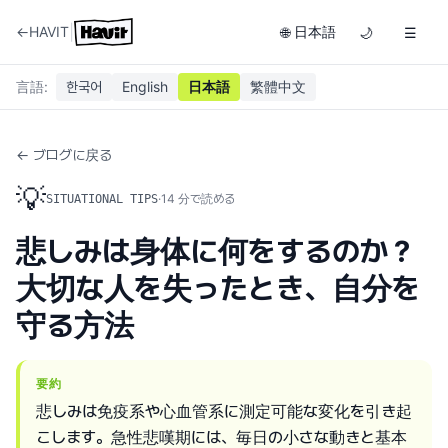
|
←
HAVIT
日本語
🌐
🌙
☰
言語
:
한국어
English
日本語
繁體中文
← ブログに戻る
💡
·
14
分で読める
SITUATIONAL TIPS
悲しみは身体に何をするのか？
大切な人を失ったとき、自分を
守る方法
要約
悲しみは免疫系や心血管系に測定可能な変化を引き起
こします。急性悲嘆期には、毎日の小さな動きと基本