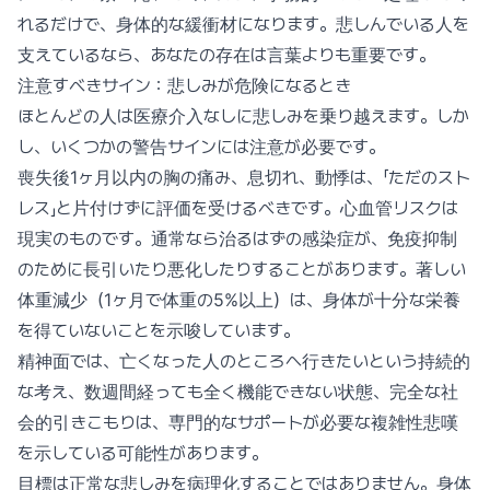
れるだけで、身体的な緩衝材になります。悲しんでいる人を
支えているなら、あなたの存在は言葉よりも重要です。
注意すべきサイン：悲しみが危険になるとき
ほとんどの人は医療介入なしに悲しみを乗り越えます。しか
し、いくつかの警告サインには注意が必要です。
喪失後1ヶ月以内の胸の痛み、息切れ、動悸は、「ただのスト
レス」と片付けずに評価を受けるべきです。心血管リスクは
現実のものです。通常なら治るはずの感染症が、免疫抑制
のために長引いたり悪化したりすることがあります。著しい
体重減少（1ヶ月で体重の5%以上）は、身体が十分な栄養
を得ていないことを示唆しています。
精神面では、亡くなった人のところへ行きたいという持続的
な考え、数週間経っても全く機能できない状態、完全な社
会的引きこもりは、専門的なサポートが必要な複雑性悲嘆
を示している可能性があります。
目標は正常な悲しみを病理化することではありません。身体