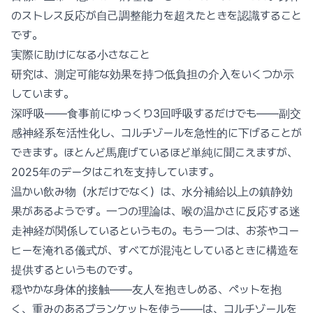
のストレス反応が自己調整能力を超えたときを認識すること
です。
実際に助けになる小さなこと
研究は、測定可能な効果を持つ低負担の介入をいくつか示
しています。
深呼吸——食事前にゆっくり3回呼吸するだけでも——副交
感神経系を活性化し、コルチゾールを急性的に下げることが
できます。ほとんど馬鹿げているほど単純に聞こえますが、
2025年のデータはこれを支持しています。
温かい飲み物（水だけでなく）は、水分補給以上の鎮静効
果があるようです。一つの理論は、喉の温かさに反応する迷
走神経が関係しているというもの。もう一つは、お茶やコー
ヒーを淹れる儀式が、すべてが混沌としているときに構造を
提供するというものです。
穏やかな身体的接触——友人を抱きしめる、ペットを抱
く、重みのあるブランケットを使う——は、コルチゾールを