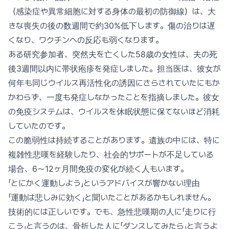
（感染症や異常細胞に対する身体の最初の防御線）は、大
きな喪失の後の数週間で約30%低下します。傷の治りは遅
くなり、ワクチンへの反応も弱くなります。
ある研究参加者、突然夫を亡くした58歳の女性は、夫の死
後3週間以内に帯状疱疹を発症しました。担当医は、彼女が
何年も同じウイルス再活性化の誘因にさらされていたにもか
かわらず、一度も発症しなかったことを指摘しました。彼女
の免疫システムは、ウイルスを休眠状態に保てないほど消耗
していたのです。
この脆弱性は持続することがあります。遺族の中には、特に
複雑性悲嘆を経験したり、社会的サポートが不足している
場合、6〜12ヶ月間免疫の変化が続く人もいます。
「とにかく運動しよう」というアドバイスが響かない理由
「運動は悲しみに効く」と聞いたことがあるかもしれません。
技術的には正しいです。でも、急性悲嘆期の人に「走りに行
こう」と言うのは、骨折した人に「ダンスしてみたら」と言うよ