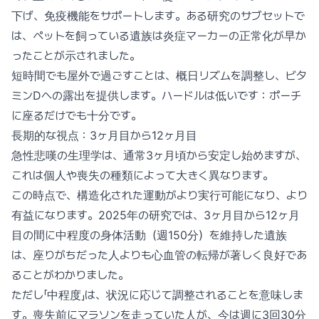
下げ、免疫機能をサポートします。ある研究のサブセットで
は、ペットを飼っている遺族は炎症マーカーの正常化が早か
ったことが示されました。
短時間でも屋外で過ごすことは、概日リズムを調整し、ビタ
ミンDへの露出を提供します。ハードルは低いです：ポーチ
に座るだけでも十分です。
長期的な視点：3ヶ月目から12ヶ月目
急性悲嘆の生理学は、通常3ヶ月頃から安定し始めますが、
これは個人や喪失の種類によって大きく異なります。
この時点で、構造化された運動がより実行可能になり、より
有益になります。2025年の研究では、3ヶ月目から12ヶ月
目の間に中程度の身体活動（週150分）を維持した遺族
は、座りがちだった人よりも心血管の転帰が著しく良好であ
ることがわかりました。
ただし「中程度」は、状況に応じて調整されることを意味しま
す。喪失前にマラソンを走っていた人が、今は週に3回30分