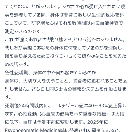
てくれないことがあります。あなたの心が受け入れがたい現
実を処理している間、身体は非常に激しい生理的反応を起
こしていて、研究者たちはそれを数時間以内に血液検査で
測定できるのです。
これは「強くあれ」とか「乗り越えろ」という話ではありません。
悲しみが実際にあなたの身体に何をしているのかを理解し、
嵐を乗り越えるために役立つ小さくて穏やかなことを知るた
めの話です。
急性悲嘆期、身体の中で何が起きているのか
身体は、大切な人を失うことと、捕食者に追われることを区
別しません。どちらも同じ太古の警報システムを作動させま
す。
死別後24時間以内に、コルチゾール値は40〜60%急上昇し
ます。心拍変動（心血管の健康を示す重要な指標）は大幅
に低下。血圧は予測不能に変動します。2025年に
Psychosomatic Medicine誌に発表された研究によると、