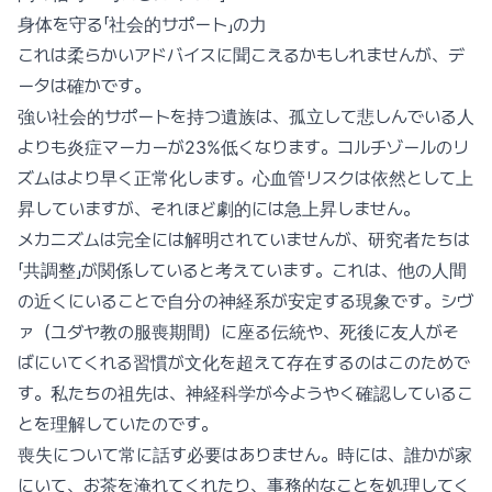
身体を守る「社会的サポート」の力
これは柔らかいアドバイスに聞こえるかもしれませんが、デ
ータは確かです。
強い社会的サポートを持つ遺族は、孤立して悲しんでいる人
よりも炎症マーカーが23%低くなります。コルチゾールのリ
ズムはより早く正常化します。心血管リスクは依然として上
昇していますが、それほど劇的には急上昇しません。
メカニズムは完全には解明されていませんが、研究者たちは
「共調整」が関係していると考えています。これは、他の人間
の近くにいることで自分の神経系が安定する現象です。シヴ
ァ（ユダヤ教の服喪期間）に座る伝統や、死後に友人がそ
ばにいてくれる習慣が文化を超えて存在するのはこのためで
す。私たちの祖先は、神経科学が今ようやく確認しているこ
とを理解していたのです。
喪失について常に話す必要はありません。時には、誰かが家
にいて、お茶を淹れてくれたり、事務的なことを処理してく