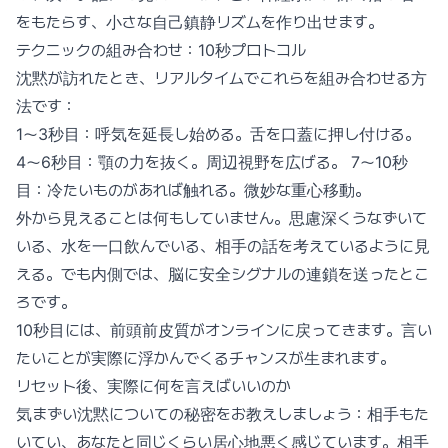
をもたらす、小さな自己鎮静リズムを作り出せます。
テクニックの組み合わせ：10秒プロトコル
沈黙が訪れたとき、リアルタイムでこれらを組み合わせる方
法です：
1〜3秒目：呼気を延長し始める。舌を口蓋に押し付ける。
4〜6秒目：顎の力を抜く。周辺視野を広げる。 7〜10秒
目：冷たいものがあれば触れる。微妙な重心移動。
外から見えることは何もしていません。思慮深くうなずいて
いる、水を一口飲んでいる、相手の話を考えているように見
える。でも内側では、脳に安全シグナルの連鎖を送ったとこ
ろです。
10秒目には、前頭前皮質がオンラインに戻ってきます。言い
たいことが実際に浮かんでくるチャンスが生まれます。
リセット後、実際に何を言えばいいのか
気まずい沈黙についての秘密をお教えしましょう：相手もた
いてい、あなたと同じくらい居心地悪く感じています。相手