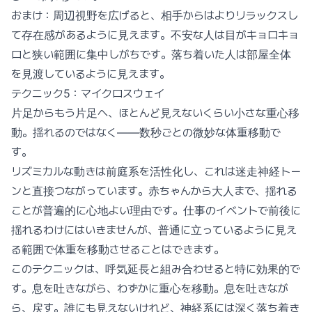
おまけ：周辺視野を広げると、相手からはよりリラックスし
て存在感があるように見えます。不安な人は目がキョロキョ
ロと狭い範囲に集中しがちです。落ち着いた人は部屋全体
を見渡しているように見えます。
テクニック5：マイクロスウェイ
片足からもう片足へ、ほとんど見えないくらい小さな重心移
動。揺れるのではなく——数秒ごとの微妙な体重移動で
す。
リズミカルな動きは前庭系を活性化し、これは迷走神経トー
ンと直接つながっています。赤ちゃんから大人まで、揺れる
ことが普遍的に心地よい理由です。仕事のイベントで前後に
揺れるわけにはいきませんが、普通に立っているように見え
る範囲で体重を移動させることはできます。
このテクニックは、呼気延長と組み合わせると特に効果的で
す。息を吐きながら、わずかに重心を移動。息を吐きなが
ら、戻す。誰にも見えないけれど、神経系には深く落ち着き