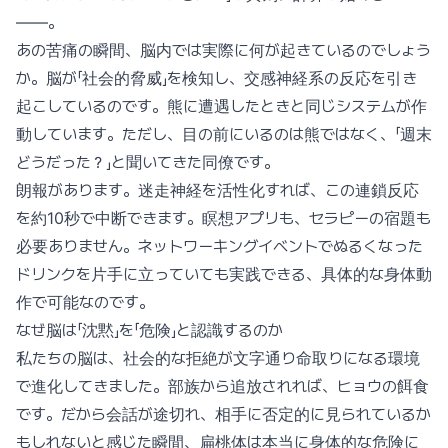
——。
あの苦痛の瞬間、脳内では実際に何が起きているのでしょう
か。脳が「社会的脅威」を検知し、交感神経系の反応を引き
起こしているのです。熊に遭遇したときと同じシステムが作
動しています。ただし、目の前にいるのは熊ではなく、「週末
どうだった？」と聞いてきた同僚です。
朗報があります。迷走神経を活性化すれば、この連鎖反応
を約10秒で中断できます。瞑想アプリも、セラピーの宿題も
必要ありません。ネットワーキングイベントでぬるくなった
ドリンクを片手に立っていても実践できる、具体的な身体動
作で可能なのです。
なぜ脳は「沈黙」を「危険」と認識するのか
私たちの脳は、社会的な拒絶が文字通り命取りになる環境
で進化してきました。部族から追放されれば、ヒョウの餌食
です。だから会話が途切れ、相手に否定的に見られているか
もしれないと感じた瞬間、扁桃体は本当に身体的な危険に