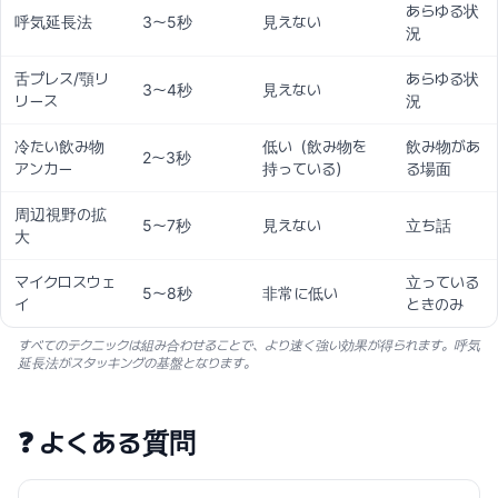
あらゆる状
呼気延長法
3〜5秒
見えない
況
舌プレス/顎リ
あらゆる状
3〜4秒
見えない
リース
況
冷たい飲み物
低い（飲み物を
飲み物があ
2〜3秒
アンカー
持っている）
る場面
周辺視野の拡
5〜7秒
見えない
立ち話
大
マイクロスウェ
立っている
5〜8秒
非常に低い
イ
ときのみ
すべてのテクニックは組み合わせることで、より速く強い効果が得られます。呼気
延長法がスタッキングの基盤となります。
❓
よくある質問