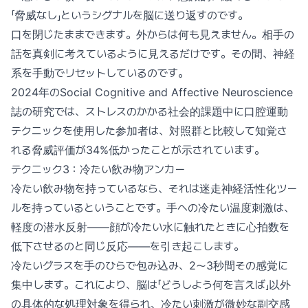
「脅威なし」というシグナルを脳に送り返すのです。
口を閉じたままできます。外からは何も見えません。相手の
話を真剣に考えているように見えるだけです。その間、神経
系を手動でリセットしているのです。
2024年のSocial Cognitive and Affective Neuroscience
誌の研究では、ストレスのかかる社会的課題中に口腔運動
テクニックを使用した参加者は、対照群と比較して知覚さ
れる脅威評価が34%低かったことが示されています。
テクニック3：冷たい飲み物アンカー
冷たい飲み物を持っているなら、それは迷走神経活性化ツー
ルを持っているということです。手への冷たい温度刺激は、
軽度の潜水反射——顔が冷たい水に触れたときに心拍数を
低下させるのと同じ反応——を引き起こします。
冷たいグラスを手のひらで包み込み、2〜3秒間その感覚に
集中します。これにより、脳は「どうしよう何を言えば」以外
の具体的な処理対象を得られ、冷たい刺激が微妙な副交感