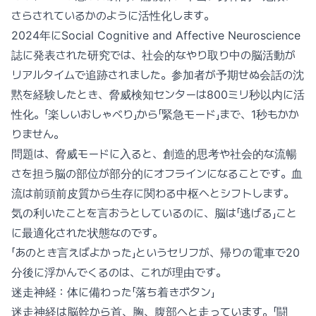
さらされているかのように活性化します。
2024年にSocial Cognitive and Affective Neuroscience
誌に発表された研究では、社会的なやり取り中の脳活動が
リアルタイムで追跡されました。参加者が予期せぬ会話の沈
黙を経験したとき、脅威検知センターは800ミリ秒以内に活
性化。「楽しいおしゃべり」から「緊急モード」まで、1秒もかか
りません。
問題は、脅威モードに入ると、創造的思考や社会的な流暢
さを担う脳の部位が部分的にオフラインになることです。血
流は前頭前皮質から生存に関わる中枢へとシフトします。
気の利いたことを言おうとしているのに、脳は「逃げる」こと
に最適化された状態なのです。
「あのとき言えばよかった」というセリフが、帰りの電車で20
分後に浮かんでくるのは、これが理由です。
迷走神経：体に備わった「落ち着きボタン」
迷走神経は脳幹から首、胸、腹部へと走っています。「闘