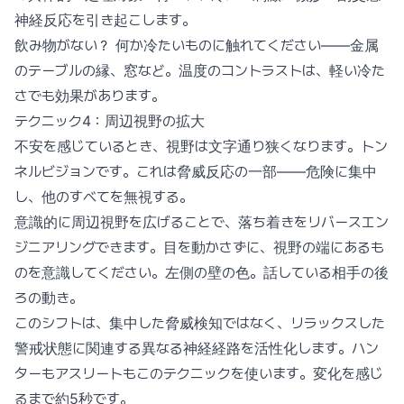
神経反応を引き起こします。
飲み物がない？ 何か冷たいものに触れてください——金属
のテーブルの縁、窓など。温度のコントラストは、軽い冷た
さでも効果があります。
テクニック4：周辺視野の拡大
不安を感じているとき、視野は文字通り狭くなります。トン
ネルビジョンです。これは脅威反応の一部——危険に集中
し、他のすべてを無視する。
意識的に周辺視野を広げることで、落ち着きをリバースエン
ジニアリングできます。目を動かさずに、視野の端にあるも
のを意識してください。左側の壁の色。話している相手の後
ろの動き。
このシフトは、集中した脅威検知ではなく、リラックスした
警戒状態に関連する異なる神経経路を活性化します。ハン
ターもアスリートもこのテクニックを使います。変化を感じ
るまで約5秒です。