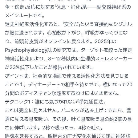
争・逃走」反応に対する「休息・消化」系——副交感神経系の
メインルートです。
迷走神経を活性化すると、「安全だ」という直接的なシグナル
が脳に送られます。心拍数が下がり、呼吸がゆっくりにな
り、前頭前皮質がオンラインに戻ります。2025年の
Psychophysiology誌の研究では、ターゲットを絞った迷走
神経活性化により、8〜12秒以内に生理的ストレスマーカー
が23%低下したことが報告されています。
ポイントは、社会的な場面で使える活性化方法を見つける
ことです。ディナーデートの相手を待たせて、横になって20
分間のボディスキャン瞑想をするわけにはいきません。
テクニック1：誰にも気づかれない「呼気延長法」
これは完全に見えません。パニックが込み上げてきたら、普
通に見える息を吸い、その後、吐く息を吸う息の約2倍の長
さに伸ばします。2秒で吸ったら、4秒で吐く。
呼気を延長すると、胸腔内の圧力変化を通じて迷走神経が