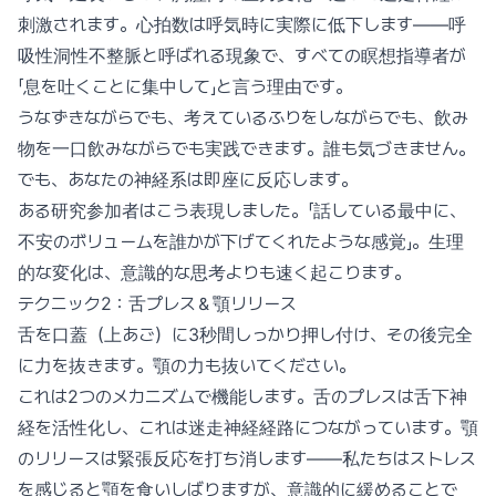
刺激されます。心拍数は呼気時に実際に低下します——呼
吸性洞性不整脈と呼ばれる現象で、すべての瞑想指導者が
「息を吐くことに集中して」と言う理由です。
うなずきながらでも、考えているふりをしながらでも、飲み
物を一口飲みながらでも実践できます。誰も気づきません。
でも、あなたの神経系は即座に反応します。
ある研究参加者はこう表現しました。「話している最中に、
不安のボリュームを誰かが下げてくれたような感覚」。生理
的な変化は、意識的な思考よりも速く起こります。
テクニック2：舌プレス＆顎リリース
舌を口蓋（上あご）に3秒間しっかり押し付け、その後完全
に力を抜きます。顎の力も抜いてください。
これは2つのメカニズムで機能します。舌のプレスは舌下神
経を活性化し、これは迷走神経経路につながっています。顎
のリリースは緊張反応を打ち消します——私たちはストレス
を感じると顎を食いしばりますが、意識的に緩めることで