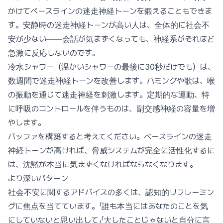
かけてベースラインの迷走神経トーンを鍛えることもできま
す。安静時の迷走神経トーンが高い人は、全体的に社会不
安が少ない——会話が気まずくなっても、神経系がそれほど
急激に反応しないのです。
冷水シャワー（温かいシャワーの最後に30秒だけでも）は、
数週間で迷走神経トーンを改善します。ハミングや歌は、喉
の振動を通じて迷走神経を刺激します。定期的な運動、特
に呼吸のコントロールを伴うものは、副交感神経の容量を増
やします。
バッファを構築すると考えてください。ベースラインの迷走
神経トーンが高ければ、脅威システムが完全に活性化するに
は、沈黙が本当に気まずくなければならなくなります。
より深いパターン
社会不安に関するアドバイスの多くは、認知的リフレーミン
グに焦点を当てています。「誰も本当にはあなたのことを気
にしていないと思い出して」「大したことじゃないと自分に言