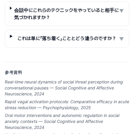
会話中にこれらのテクニックをやっていると相手に
▼
気づかれますか？
これは単に「落ち着く」こととどう違うのですか？
▼
参考資料
Real-time neural dynamics of social threat perception during
conversational pauses — Social Cognitive and Affective
Neuroscience, 2024
Rapid vagal activation protocols: Comparative efficacy in acute
stress reduction — Psychophysiology, 2025
Oral motor interventions and autonomic regulation in social
anxiety contexts — Social Cognitive and Affective
Neuroscience, 2024