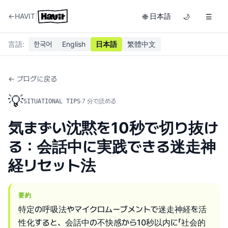
|
←
HAVIT
日本語
🌐
🌙
☰
言語
:
한국어
English
日本語
繁體中文
← ブログに戻る
💡
·
7
分で読める
SITUATIONAL TIPS
気まずい沈黙を10秒で切り抜け
る：会話中に実践できる迷走神
経リセット法
要約
特定の呼吸法やマイクロムーブメントで迷走神経を活
性化すると、会話中の不快感から10秒以内に「社会的