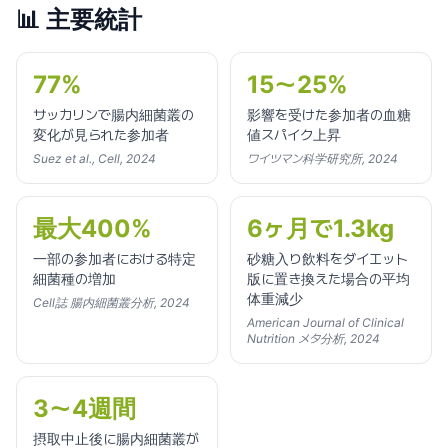
📊
主要統計
77%
15〜25%
サッカリンで腸内細菌叢の
影響を受けた参加者の血糖
変化が見られた参加者
値スパイク上昇
Suez et al., Cell, 2024
ワイツマン科学研究所, 2024
最大400%
6ヶ月で1.3kg
一部の参加者における特定
砂糖入り飲料をダイエット
細菌種の増加
版に置き換えた場合の平均
体重減少
Cell誌 腸内細菌叢分析, 2024
American Journal of Clinical
Nutrition メタ分析, 2024
3〜4週間
摂取中止後に腸内細菌叢が