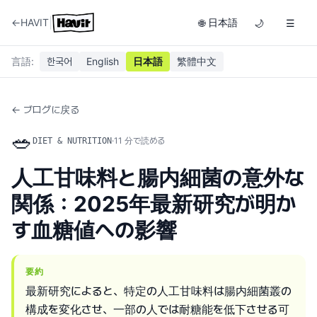
|
←
HAVIT
日本語
🌐
🌙
☰
言語
:
한국어
English
日本語
繁體中文
← ブログに戻る
🥗
·
11
分で読める
DIET & NUTRITION
人工甘味料と腸内細菌の意外な
関係：2025年最新研究が明か
す血糖値への影響
要約
最新研究によると、特定の人工甘味料は腸内細菌叢の
構成を変化させ、一部の人では耐糖能を低下させる可