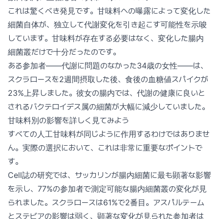
これは驚くべき発見です。甘味料への曝露によって変化した
細菌自体が、独立して代謝変化を引き起こす可能性を示唆
しています。甘味料が存在する必要はなく、変化した腸内
細菌叢だけで十分だったのです。
ある参加者——代謝に問題のなかった34歳の女性——は、
スクラロースを2週間摂取した後、食後の血糖値スパイクが
23%上昇しました。彼女の腸内では、代謝の健康に良いと
されるバクテロイデス属の細菌が大幅に減少していました。
甘味料別の影響を詳しく見てみよう
すべての人工甘味料が同じように作用するわけではありませ
ん。実際の選択において、これは非常に重要なポイントで
す。
Cell誌の研究では、サッカリンが腸内細菌に最も顕著な影響
を示し、77%の参加者で測定可能な腸内細菌叢の変化が見
られました。スクラロースは61%で2番目。アスパルテーム
とステビアの影響は弱く、顕著な変化が見られた参加者は