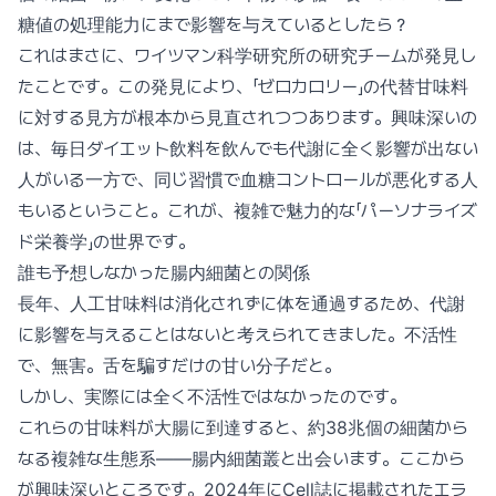
糖値の処理能力にまで影響を与えているとしたら？
これはまさに、ワイツマン科学研究所の研究チームが発見し
たことです。この発見により、「ゼロカロリー」の代替甘味料
に対する見方が根本から見直されつつあります。興味深いの
は、毎日ダイエット飲料を飲んでも代謝に全く影響が出ない
人がいる一方で、同じ習慣で血糖コントロールが悪化する人
もいるということ。これが、複雑で魅力的な「パーソナライズ
ド栄養学」の世界です。
誰も予想しなかった腸内細菌との関係
長年、人工甘味料は消化されずに体を通過するため、代謝
に影響を与えることはないと考えられてきました。不活性
で、無害。舌を騙すだけの甘い分子だと。
しかし、実際には全く不活性ではなかったのです。
これらの甘味料が大腸に到達すると、約38兆個の細菌から
なる複雑な生態系——腸内細菌叢と出会います。ここから
が興味深いところです。2024年にCell誌に掲載されたエラ