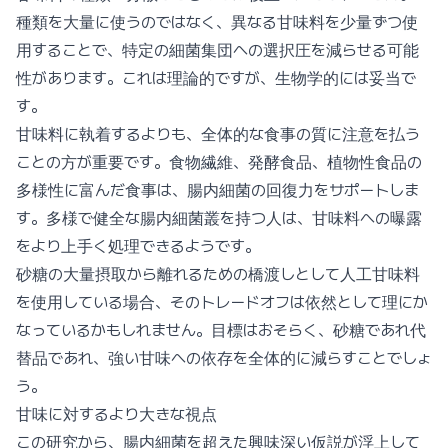
種類を大量に使うのではなく、異なる甘味料を少量ずつ使
用することで、特定の細菌集団への選択圧を減らせる可能
性があります。これは理論的ですが、生物学的には妥当で
す。
甘味料に執着するよりも、全体的な食事の質に注意を払う
ことの方が重要です。食物繊維、発酵食品、植物性食品の
多様性に富んだ食事は、腸内細菌の回復力をサポートしま
す。多様で健全な腸内細菌叢を持つ人は、甘味料への曝露
をより上手く処理できるようです。
砂糖の大量摂取から離れるための橋渡しとして人工甘味料
を使用している場合、そのトレードオフは依然として理にか
なっているかもしれません。目標はおそらく、砂糖であれ代
替品であれ、強い甘味への依存を全体的に減らすことでしょ
う。
甘味に対するより大きな視点
この研究から、腸内細菌を超えた興味深い仮説が浮上して