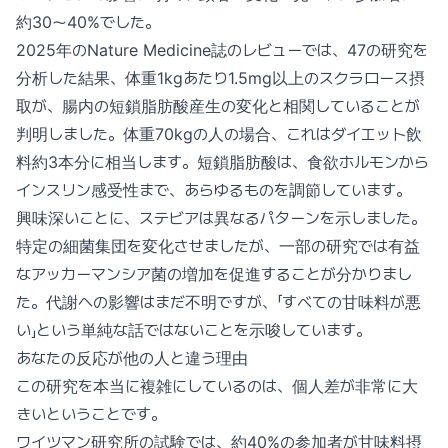
約30〜40%でした。
2025年のNature Medicine誌のレビューでは、47の研究を
分析した結果、体重1kgあたり1.5mg以上のスクラロース摂
取が、腸内の短鎖脂肪酸産生の変化と相関していることが
判明しました。体重70kgの人の場合、これはダイエット飲
料約3本分に相当します。短鎖脂肪酸は、食欲ホルモンから
インスリン感受性まで、あらゆるものを調節しています。
興味深いことに、ステビアは異なるパターンを示しました。
特定の細菌集団を変化させましたが、一部の研究では有益
なアッカーマンシア菌の増加を促進することが分かりまし
た。代謝への影響はまだ不明ですが、「すべての甘味料が悪
い」という単純な話ではないことを示唆しています。
あなたの反応が他の人と違う理由
この研究を本当に複雑にしているのは、個人差が非常に大
きいということです。
ワイツマン研究所の試験では、約40%の参加者が甘味料摂