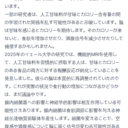
います。
一部の研究者は、人工甘味料が甘味とカロリー含有量の間
の学習された関係を乱す可能性があると示唆しています。脳
は甘味を感じるとカロリーを期待します。そのカロリーが来
ないと、食欲を増加させたり、満腹信号を減少させたりして
補償するかもしれません。
2025年のイェール大学の研究では、機能的MRIを使用し
て、人工甘味料を習慣的に摂取する人は、甘味とカロリー
のある食品の両方に対する報酬反応が鈍化していることを
発見しました。彼らの脳は本質的に再調整されていたので
す。これが実際の状況で食行動の増加につながるかどうか
は、まだ議論中です。
腸内細菌叢への影響と神経学的影響は相互作用している可
能性さえあります。腸内細菌は食欲調節に影響を与える神
経伝達物質前駆体を産生します。細菌を変えることで、空
腹感や満腹感について脳に届く信号が変わる可能性がある