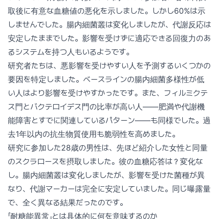
取後に有意な血糖値の悪化を示しました。しかし60%は示
しませんでした。腸内細菌叢は変化しましたが、代謝反応は
安定したままでした。影響を受けずに適応できる回復力のあ
るシステムを持つ人もいるようです。
研究者たちは、悪影響を受けやすい人を予測するいくつかの
要因を特定しました。ベースラインの腸内細菌多様性が低
い人はより影響を受けやすかったです。また、フィルミクテ
ス門とバクテロイデス門の比率が高い人——肥満や代謝機
能障害とすでに関連しているパターン——も同様でした。過
去1年以内の抗生物質使用も脆弱性を高めました。
研究に参加した28歳の男性は、先ほど紹介した女性と同量
のスクラロースを摂取しました。彼の血糖応答は？変化な
し。腸内細菌叢は変化しましたが、影響を受けた菌種が異
なり、代謝マーカーは完全に安定していました。同じ曝露量
で、全く異なる結果だったのです。
「耐糖能異常」とは具体的に何を意味するのか