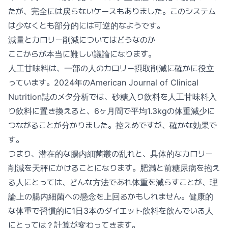
たが、完全には戻らないケースもありました。このシステム
は少なくとも部分的には可逆的なようです。
減量とカロリー削減についてはどうなのか
ここからが本当に難しい議論になります。
人工甘味料は、一部の人のカロリー摂取削減に確かに役立
っています。2024年のAmerican Journal of Clinical
Nutrition誌のメタ分析では、砂糖入り飲料を人工甘味料入
り飲料に置き換えると、6ヶ月間で平均1.3kgの体重減少に
つながることが分かりました。控えめですが、確かな効果で
す。
つまり、潜在的な腸内細菌叢の乱れと、具体的なカロリー
削減を天秤にかけることになります。肥満と前糖尿病を抱え
る人にとっては、どんな方法であれ体重を減らすことが、理
論上の腸内細菌への懸念を上回るかもしれません。健康的
な体重で習慣的に1日3本のダイエット飲料を飲んでいる人
にとっては？計算が変わってきます。