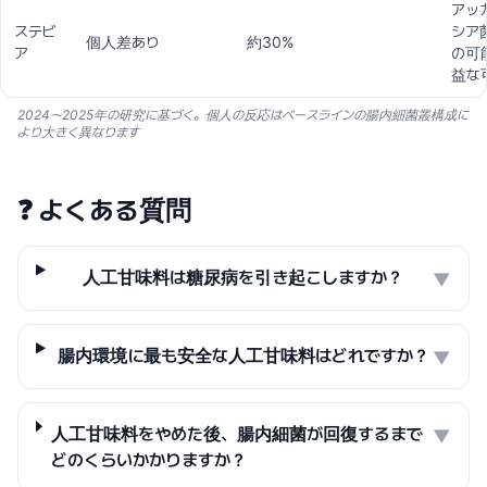
アッ
ステビ
シア
個人差あり
約30%
ア
の可
益な
2024〜2025年の研究に基づく。個人の反応はベースラインの腸内細菌叢構成に
より大きく異なります
❓
よくある質問
人工甘味料は糖尿病を引き起こしますか？
▼
腸内環境に最も安全な人工甘味料はどれですか？
▼
人工甘味料をやめた後、腸内細菌が回復するまで
▼
どのくらいかかりますか？