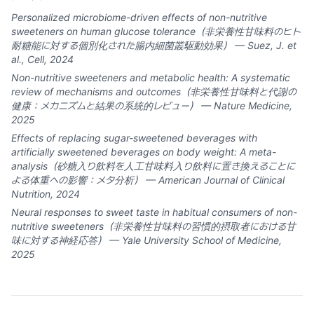
Personalized microbiome-driven effects of non-nutritive
sweeteners on human glucose tolerance（非栄養性甘味料のヒト
耐糖能に対する個別化された腸内細菌叢駆動効果） — Suez, J. et
al., Cell, 2024
Non-nutritive sweeteners and metabolic health: A systematic
review of mechanisms and outcomes（非栄養性甘味料と代謝の
健康：メカニズムと結果の系統的レビュー） — Nature Medicine,
2025
Effects of replacing sugar-sweetened beverages with
artificially sweetened beverages on body weight: A meta-
analysis（砂糖入り飲料を人工甘味料入り飲料に置き換えることに
よる体重への影響：メタ分析） — American Journal of Clinical
Nutrition, 2024
Neural responses to sweet taste in habitual consumers of non-
nutritive sweeteners（非栄養性甘味料の習慣的摂取者における甘
味に対する神経応答） — Yale University School of Medicine,
2025