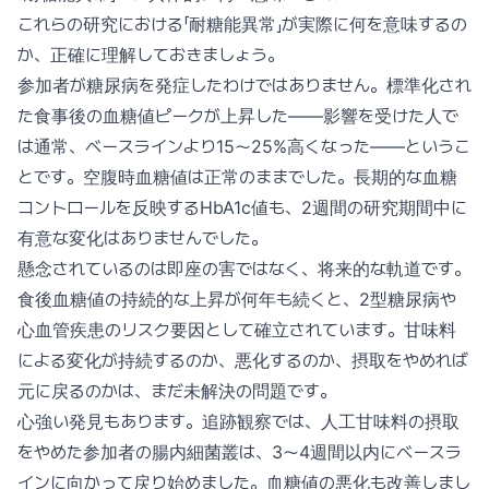
これらの研究における「耐糖能異常」が実際に何を意味するの
か、正確に理解しておきましょう。
参加者が糖尿病を発症したわけではありません。標準化され
た食事後の血糖値ピークが上昇した——影響を受けた人で
は通常、ベースラインより15〜25%高くなった——というこ
とです。空腹時血糖値は正常のままでした。長期的な血糖
コントロールを反映するHbA1c値も、2週間の研究期間中に
有意な変化はありませんでした。
懸念されているのは即座の害ではなく、将来的な軌道です。
食後血糖値の持続的な上昇が何年も続くと、2型糖尿病や
心血管疾患のリスク要因として確立されています。甘味料
による変化が持続するのか、悪化するのか、摂取をやめれば
元に戻るのかは、まだ未解決の問題です。
心強い発見もあります。追跡観察では、人工甘味料の摂取
をやめた参加者の腸内細菌叢は、3〜4週間以内にベースラ
インに向かって戻り始めました。血糖値の悪化も改善しまし