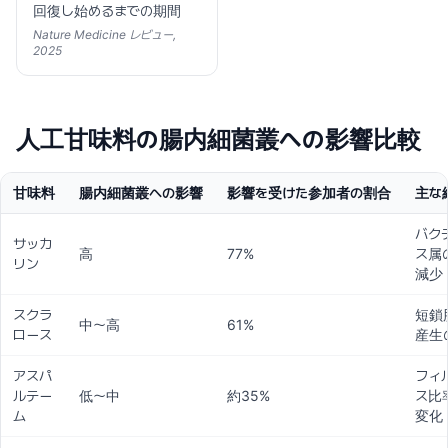
回復し始めるまでの期間
Nature Medicine レビュー,
2025
人工甘味料の腸内細菌叢への影響比較
甘味料
腸内細菌叢への影響
影響を受けた参加者の割合
主な
バク
サッカ
高
77%
ス属
リン
減少
スクラ
短鎖
中〜高
61%
ロース
産生
アスパ
フィ
ルテー
低〜中
約35%
ス比
ム
変化