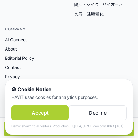
腸活・マイクロバイオーム
長寿・健康老化
COMPANY
AI Connect
About
Editorial Policy
Contact
Privacy
Terms
🍪
Cookie Notice
HAVIT uses cookies for analytics purposes.
AI支援リサーチ、人間による編集レビュー。
Accept
Decline
© 2026 AI Connect Inc. All rights reserved.
Demo: shown to all visitors. Production: EU/EEA/UK/CH geo only (PRD §10.1).
📱
アプリで続きを読む