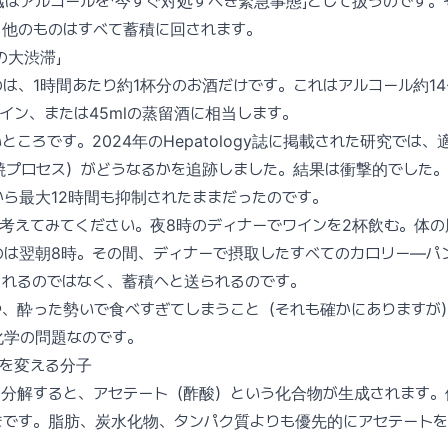
はアルコールを「今すぐ対処すべき緊急事態」として扱うのです。
、他のものはすべて蓄積に回されます。
の大渋滞」
は、1時間あたり約1杯分のお酒だけです。これはアルコール約14グ
ワイン、または45mlの蒸留酒に相当します。
ところです。2024年のHepatology誌に掲載された研究では
焼プロセス）がどうなるかを追跡しました。結果は衝撃的でした。
ら最大12時間も抑制されたままだったのです。
考えてみてください。夜8時のディナーでワインを2杯飲む。体
のは翌朝8時。その間、ディナーで摂取したすべてのカロリー—パ
されるのではなく、蓄積へと送られるのです。
や、酔った勢いで食べすぎてしまうこと（それも確かにありますが
化学の問題なのです。
てを変える分子
を分解すると、アセテート（酢酸）という化合物が生成されます。
きです。脂肪、炭水化物、タンパク質よりも優先的にアセテートを