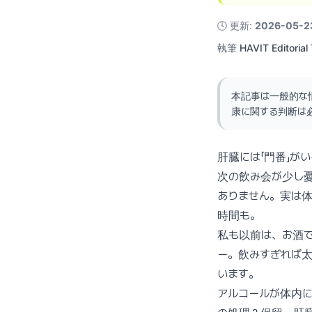
🕓
更新
:
2026-05-2
執筆
HAVIT Editorial
本記事は一般的な
康に関する判断は
肝臓には「門番」が
次の飲み会が少し憂
ありません。実は体
時間も。
私も以前は、お酒で
ー。飲みすぎれば
います。
アルコールが体内