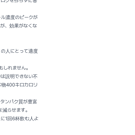
クログを作らずに各
ール濃度のピークが
すが、効果がなくな
くの人にとって適度
もしれません。
では説明できない不
物400キロカロリ
。タンパク質が豊富
を減らせます。
に1回6杯飲む人よ