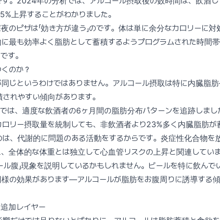
す。2024年の分析では、アルコール摂取後の数時間は、飲酒
5%上昇することがわかりました。
夜のピザは「効き方が違う」のです。体は単に余分なカロリーに対
的に最も効率よく脂肪として蓄積するようプログラムされた時間帯
のです。
つくのか？
が同じというわけではありません。アルコール摂取は特に内臓脂
積されやすい傾向があります。
yの研究では、適度な飲酒者の6ヶ月間の脂肪分布パターンを追跡しまし
カロリー摂取量を統制しても、非飲酒者より23%多く内臓脂肪が
のは、代謝的に問題のある活動をするからです。炎症性化合物を
え、全体的な体重とは独立して心血管リスクの上昇と関連してい
ール腹」現象を説明しているかもしれません。ビールを特に飲んで
同様の効果があります—アルコールが脂肪をお腹周りに誘導する傾
う追加レイヤー