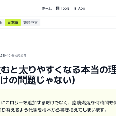
ホーム
🧮 Tools
📱 App
sh
日本語
繁體中文
·
10
分で読める
LISM
飲むと太りやすくなる本当の
だけの問題じゃない）
単にカロリーを追加するだけでなく、脂肪燃焼を何時間も
切り替えるよう代謝を根本から書き換えてしまいます。