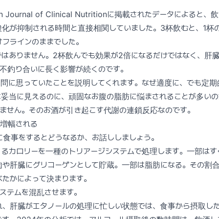
an Journal of Clinical Nutritionに掲載されたデータによ
化が抑制される時間と直接相関していました。3杯飲むと、1杯
オフラインのままでした。
ではありません。2杯飲んでも効果が2倍になるだけではなく、肝
、不釣り合いに長く影響が続くのです。
疑問に思っていたことを説明してくれます。なぜ適度に、でも定期
は妥当に見えるのに、頑固なお腹の脂肪に悩まされることが多いの
りません。そのお酒が引き起こす代謝の連鎖反応なのです。
が増幅される
に食事をするとどうなるか、お話ししましょう。
くるカロリーを一種のトリアージシステムで処理します。一部はす
肉や肝臓にグリコーゲンとして貯蔵。一部は脂肪になる。その割
べたかによって決まります。
ステムを混乱させます。
れ、肝臓がエタノールの処理に忙しい状態では、食事から摂取し