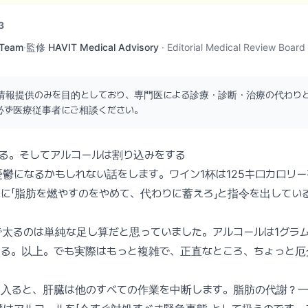
3
 Team
·
監修
HAVIT Medical Advisory
·
Editorial Medical Review Board
情報提供のみを目的としており、専門医による診療・診断・治療の代わり
必ず医療従事者にご相談ください。
いる。そしてアルコールは割り込みをする
鬱になるかもしれない話をします。ワイン1杯は125キロカロリ
に「脂肪を燃やすのをやめて、代わりに蓄えろ」と指令を出してい
太るのは単純な足し算だと思っていました。アルコールは1グラム
太る。以上。でも実際はもっと複雑で、正直なところ、ちょっと厄
に入ると、肝臓は他のすべての作業を中断します。脂肪の代謝？