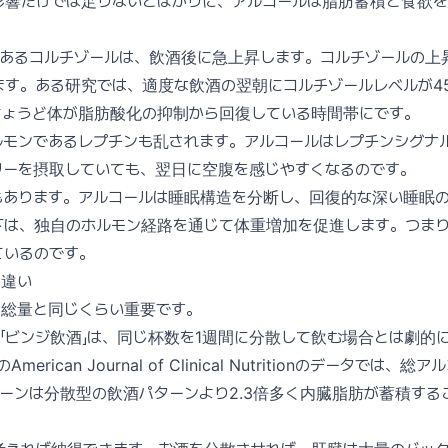
影響だけでは足りないとばかりに、アルコールは脂肪蓄積と食欲を
であるコルチゾールは、飲酒後に急上昇します。コルチゾールの上
す。ある研究では、適度な飲酒の翌朝にコルチゾールレベルが4
ちょうど体が脂肪酸化の抑制から回復している時間帯にです。
ルモンであるレプチンも乱されます。アルコールはレプチンシグナ
リーを摂取していても、翌日に空腹を感じやすくなるのです。
もあります。アルコールは睡眠構造を分断し、回復的な深い睡眠
下は、独自のホルモン経路を通じて体重増加を促進します。つま
ているのです。
る違い
、総量と同じくらい重要です。
「ビンジ飲酒」は、同じ杯数を1週間に分散して飲む場合とは劇的
merican Journal of Clinical Nutritionのデータでは
ーンは分散型の飲酒パターンより2.3倍多く内臓脂肪が蓄積する