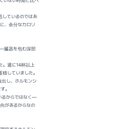
していない時期と比べ
処しているのではあ
に、余分なカロリ
肪—臓器を包む深部
た。週に14杯以上
蓄積していました。
放出し、ホルモンシ
ます。
いるからではなく—
向があるからなの