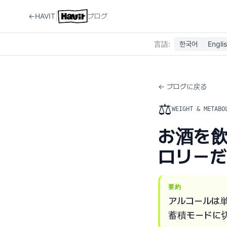
|
←
HAVIT
ブログ
言語
:
한국어
Engli
← ブログに戻る
⚖️
WEIGHT & METABO
お酒を
ロリー
要約
アルコールは
蓄積モードに