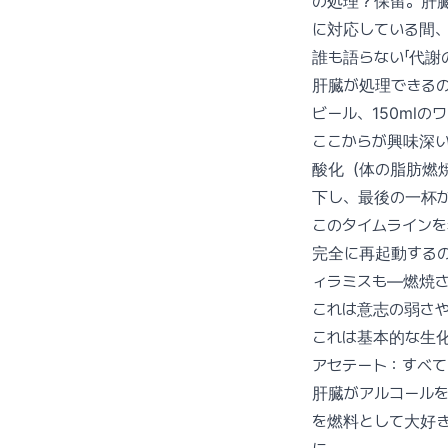
の処理？保留。肝臓
に対応している間
誰も語らない「代謝
肝臓が処理できるの
ビール、150mlの
ここからが興味深い
酸化（体の脂肪燃
下し、最後の一杯か
このタイムラインを
完全に再起動する
ィラミスも—燃焼
これは意志の弱さ
これは基本的な生
アセテート：すべ
肝臓がアルコール
を燃料として大好