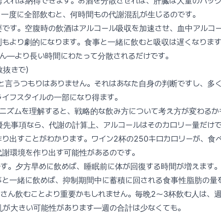
考えれば納得できます。お酒を分散させれば、肝臓は大量のバッ
。一度に全部飲むと、何時間もの代謝混乱が生じるのです。
要です。空腹時の飲酒はアルコール吸収を加速させ、血中アルコ
制もより劇的になります。食事と一緒に飲むと吸収は遅くなりま
せん—より長い時間にわたって分散されるだけです。
教抜きで）
」と言うつもりはありません。それはあなた自身の判断ですし、多
ライフスタイルの一部になり得ます。
カニズムを理解すると、戦略的な飲み方について考え方が変わるか
優先事項なら、代謝の計算上、アルコールはそのカロリー量だけ
り出すことがわかります。ワイン2杯の250キロカロリーが、食べ
代謝環境を作り出す可能性があるのです。
です。夕方早めに飲めば、睡眠前に体が回復する時間が増えます
事と一緒に飲めば、抑制期間中に蓄積に回される食事性脂肪の量
さん飲むことより重要かもしれません。毎晩2〜3杯飲む人は、週
乱が大きい可能性があります—週の合計は少なくても。