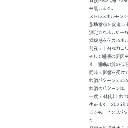
直接的な代謝への
も乱します。
ストレスホルモン
脂肪蓄積を促進しま
測定されました—
満腹感を伝えるホ
前夜に十分なカロ
そして睡眠の要因
す。睡眠の質の低
同時に影響を受け
飲酒パターンによ
飲酒のパターンは
一度に4杯以上飲む
生みます。2025年のA
じでも、ビンジパタ
た。