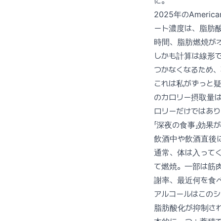
に。
2025年のAmeric
ート濃度は、脂肪酸
時間、脂肪燃焼が
しかも計算は線形
つかなくなるため
これは私がずっと
のカロリー摂取量
ロリーだけではあ
「深夜の食事」効果
飲酒中や飲酒直後
通常、体は入って
て燃焼。一部は筋
謝率、最近何を食
アルコールはこのシ
脂肪酸化が抑制さ