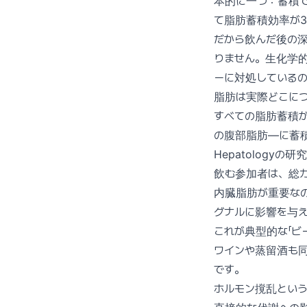
本的に一つ：蓄積で
て脂肪蓄積効率が3
だから飲んだ後の深
りません。生化学
ーに対処している
脂肪は実際どこに
すべての脂肪蓄積
の腹部脂肪—に蓄
Hepatolog
飲む参加者は、総
内臓脂肪が重要な
グナルに影響を与
これが典型的な「ビ
ワインや蒸留酒も
です。
ホルモン撹乱とい