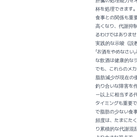
肝臓の処理能力を
杯を処理できます
食事との関係も重
高くなり、代謝抑
るわけではありま
実践的な示唆（説
「お酒をやめなさい
な飲酒は健康的な
でも、これらのメ
脂肪減少が現在の
釣り合いな障害を作
ー以上に相当する
タイミングも重要
で脂肪の少ない食
頻度は、たまにたく
り累積的な代謝混